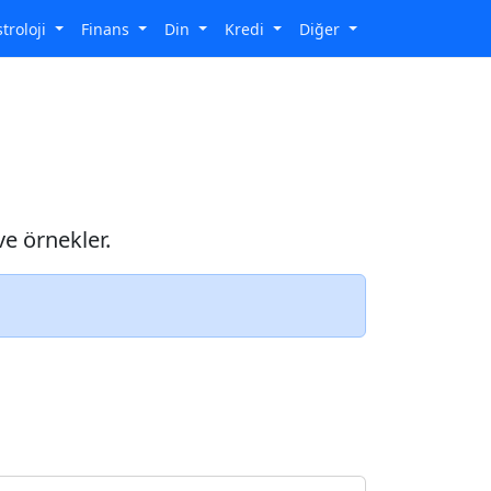
stroloji
Finans
Din
Kredi
Diğer
e örnekler.