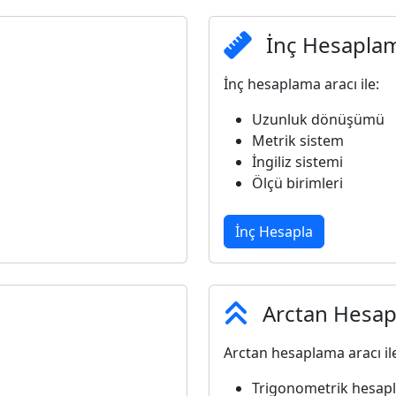
İnç Hesapla
İnç hesaplama aracı ile:
Uzunluk dönüşümü
Metrik sistem
İngiliz sistemi
Ölçü birimleri
İnç Hesapla
Arctan Hesa
Arctan hesaplama aracı il
Trigonometrik hesap