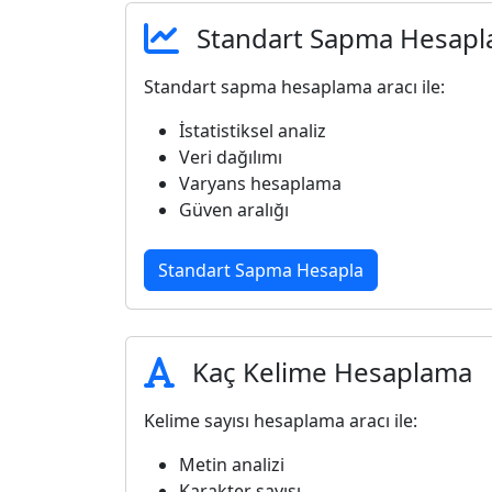
Standart Sapma Hesap
Standart sapma hesaplama aracı ile:
İstatistiksel analiz
Veri dağılımı
Varyans hesaplama
Güven aralığı
Standart Sapma Hesapla
Kaç Kelime Hesaplama
Kelime sayısı hesaplama aracı ile:
Metin analizi
Karakter sayısı