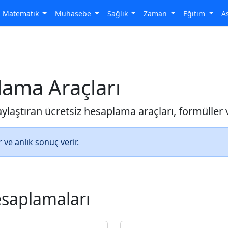
Matematik
Muhasebe
Sağlık
Zaman
Eğitim
A
ama Araçları
laştıran ücretsiz hesaplama araçları, formüller v
ve anlık sonuç verir.
saplamaları