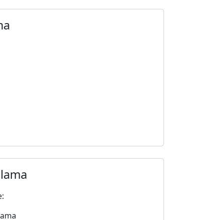
ma
plama
e:
lama