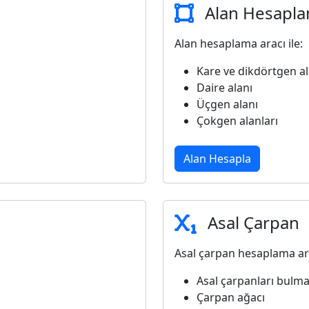
Alan Hesapl
Alan hesaplama aracı ile:
Kare ve dikdörtgen al
Daire alanı
Üçgen alanı
Çokgen alanları
Alan Hesapla
Asal Çarpan
Asal çarpan hesaplama ara
Asal çarpanları bulm
Çarpan ağacı