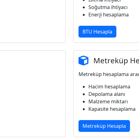
Soğutma ihtiyacı
Enerji hesaplama
BTU Hesapla
Metreküp H
Metreküp hesaplama aracı
Hacim hesaplama
Depolama alanı
Malzeme miktarı
Kapasite hesaplama
Metreküp Hesapla