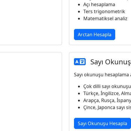
Açı hesaplama
Ters trigonometrik
Matematiksel analiz
Arctan Hesapla
Sayı Okunu
Sayı okunuşu hesaplama ar
Çok dilli sayı okunuşu
Türkçe, İngilizce, Al
Arapça, Rusça, İspan
Çince, Japonca sayı si
Sayı Okunuşu Hesapla