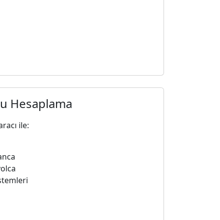
şu Hesaplama
acı ile:
manca
yolca
stemleri