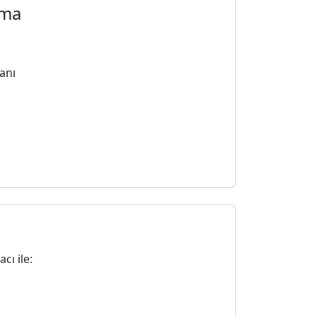
ama
anı
cı ile:
a