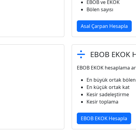
EBOB ve EKOK
Bölen sayısı
Asal Çarpan Hesapla
EBOB EKOK 
EBOB EKOK hesaplama arac
En büyük ortak bölen
En küçük ortak kat
Kesir sadeleştirme
Kesir toplama
EBOB EKOK Hesapla