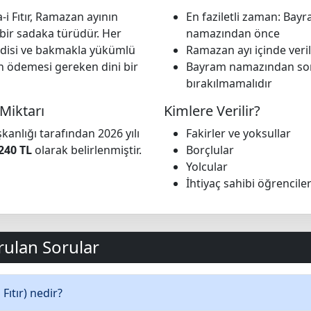
-i Fıtır, Ramazan ayının
En faziletli zaman: Bay
bir sadaka türüdür. Her
namazından önce
disi ve bakmakla yükümlü
Ramazan ayı içinde veril
in ödemesi gereken dini bir
Bayram namazından so
bırakılmamalıdır
 Miktarı
Kimlere Verilir?
şkanlığı tarafından 2026 yılı
Fakirler ve yoksullar
240 TL
olarak belirlenmiştir.
Borçlular
Yolcular
İhtiyaç sahibi öğrencile
rulan Sorular
 Fıtır) nedir?