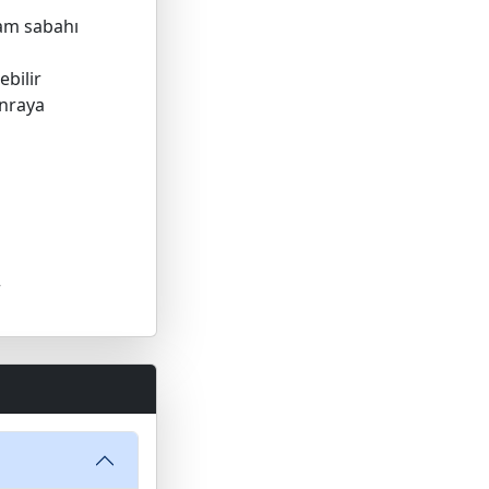
ram sabahı
ebilir
nraya
r