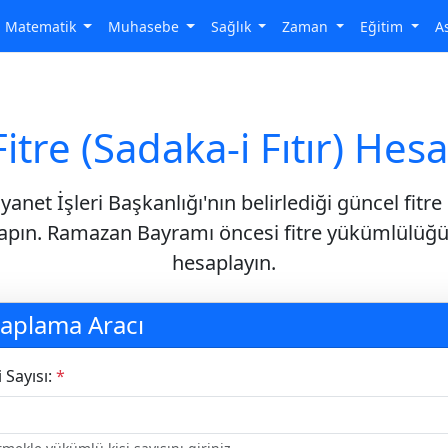
Matematik
Muhasebe
Sağlık
Zaman
Eğitim
A
itre (Sadaka-i Fıtır) He
Diyanet İşleri Başkanlığı'nın belirlediği güncel fitr
pın. Ramazan Bayramı öncesi fitre yükümlülüğ
hesaplayın.
saplama Aracı
 Sayısı:
*