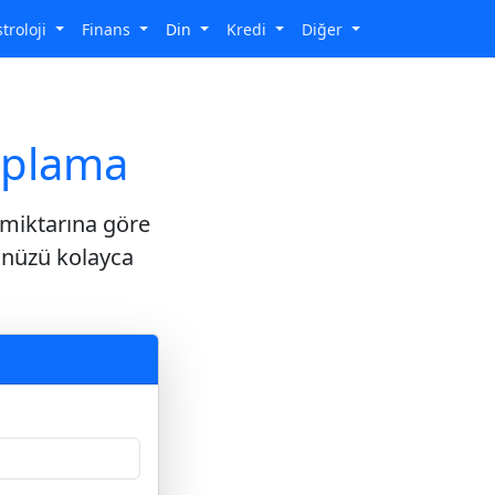
stroloji
Finans
Din
Kredi
Diğer
saplama
e miktarına göre
ünüzü kolayca