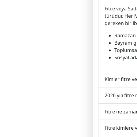
Fitre veya Sad
türüdür. Her 
gereken bir ib
Ramazan o
Bayram gü
Toplumsa
Sosyal ad
Kimler fitre 
2026 yılı fitre
Fitre ne zaman
Fitre kimlere v