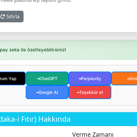
ermekle yükümlü kişi sayısını giriniz.
Sıfırla
pay zeka ile özetleyebilirsiniz!
rum Yap
ChatGPT
Perplexity
Gro
••
••
••
Google AI
Teşekkür et
••
••
daka-i Fıtır) Hakkında
Verme Zamanı