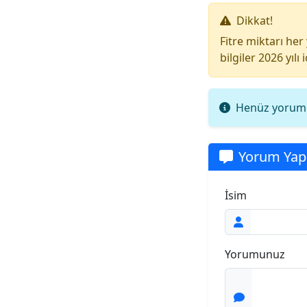
Dikkat!
Fitre miktarı her
bilgiler 2026 yılı 
Henüz yorum 
Yorum Yap
İsim
Yorumunuz