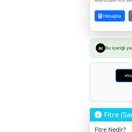
Ailenizdeki fitre v
Hesapla
Bu içeriği ya
AI
Yo
••
Fitre (Sa
Fitre Nedir?