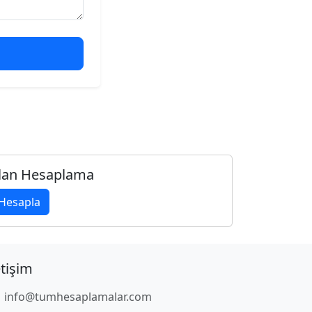
lan Hesaplama
Hesapla
etişim
info@tumhesaplamalar.com